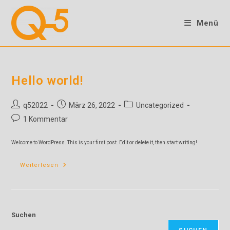
Zum
Inhalt
Menü
springen
Hello world!
Beitrags-
Beitrag
Beitrags-
q52022
März 26, 2022
Uncategorized
Autor:
veröffentlicht:
Kategorie:
Beitrags-
1 Kommentar
Kommentare:
Welcome to WordPress. This is your first post. Edit or delete it, then start writing!
Hello
Weiterlesen
World!
Suchen