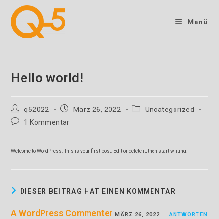
Zum
Inhalt
Menü
springen
Hello world!
Beitrags-
Beitrag
Beitrags-
q52022
März 26, 2022
Uncategorized
Autor:
veröffentlicht:
Kategorie:
Beitrags-
1 Kommentar
Kommentare:
Welcome to WordPress. This is your first post. Edit or delete it, then start writing!
DIESER BEITRAG HAT EINEN KOMMENTAR
A WordPress Commenter
MÄRZ 26, 2022
ANTWORTEN