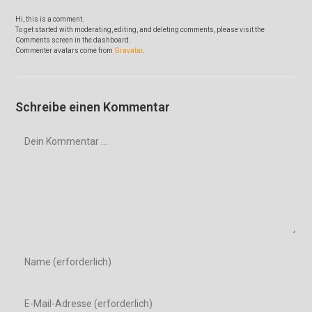
Hi, this is a comment.
To get started with moderating, editing, and deleting comments, please visit the
Comments screen in the dashboard.
Commenter avatars come from
Gravatar
.
Schreibe einen Kommentar
Kommentar
Gib
deinen
Namen
Gib
oder
deine