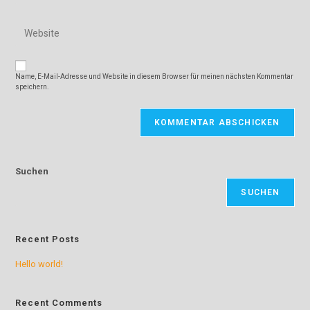
Benutzernamen
E-
zum
Gib
Mail-
Kommentieren
deine
Adresse
ein
Website-
zum
URL
Kommentieren
Name, E-Mail-Adresse und Website in diesem Browser für meinen nächsten Kommentar
ein
ein
speichern.
(optional)
Suchen
SUCHEN
Recent Posts
Hello world!
Recent Comments