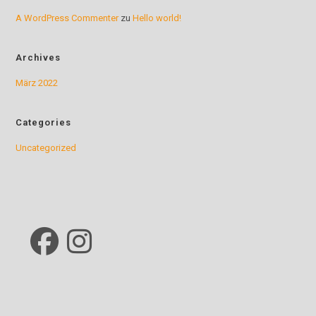
A WordPress Commenter
zu
Hello world!
Archives
März 2022
Categories
Uncategorized
Opens
Opens
in
in
a
a
new
new